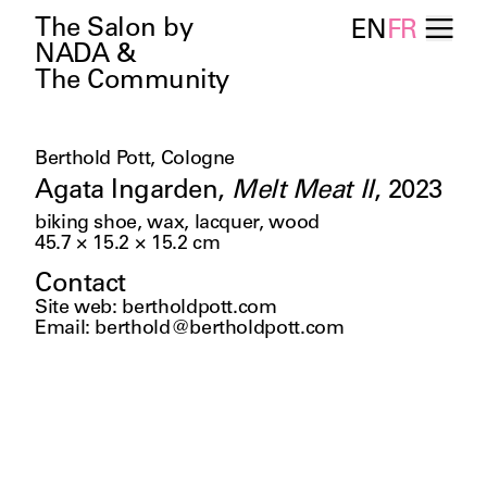
The Salon by
EN
FR
NADA &
The Community
Berthold Pott, Cologne
Agata Ingarden
,
Melt Meat II
,
2023
biking shoe, wax, lacquer, wood
45.7 × 15.2 × 15.2
cm
Contact
Site web
:
bertholdpott.com
Email
:
berthold@bertholdpott.com