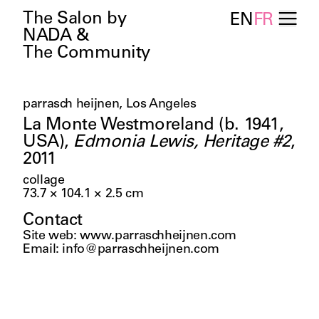
The Salon by
EN
FR
NADA &
The Community
parrasch heijnen, Los Angeles
La Monte Westmoreland (b. 1941,
USA)
,
Edmonia Lewis, Heritage #2
,
2011
collage
73.7 × 104.1 × 2.5
cm
Contact
Site web
:
www.parraschheijnen.com
Email
:
info@parraschheijnen.com