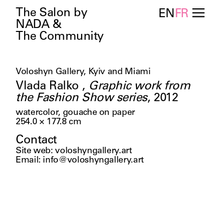
The Salon by
EN
FR
NADA &
The Community
Voloshyn Gallery, Kyiv and Miami
Vlada Ralko
,
Graphic work from
the Fashion Show series
,
2012
watercolor, gouache on paper
254.0 × 177.8
cm
Contact
Site web
:
voloshyngallery.art
Email
:
info@voloshyngallery.art