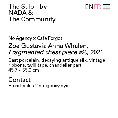
The Salon by
EN
FR
NADA &
The Community
No Agency x Café Forgot
Zoe Gustavia Anna Whalen
,
Fragmented chest piece #2,
,
2021
Cast porcelain, decaying antique silk, vintage
ribbons, twill tape, chandelier part
45.7 × 55.9
cm
Contact
Email
:
sales@noagency.nyc